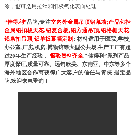
涂，也可选用拉丝和阳极氧化表面处理
“佳得利”
品牌,专注
室内外金属吊顶铝幕墙;产品包括
金属铝扣板天花,铝复合板,铝方通吊顶,铝格栅天花,
铝条扣吊顶,铝单板幕墙定制
; 材料适用于医院,学校,
办公室,厂房,机房,博物馆等大型公共场.生产工厂有超
过20年生产经验，
报验资料齐全
,"佳得利”系列产品,
厚度保证,质量可靠、远销欧美、东南亚、中东等多个
海外地区合作商获得广大客户的信任与青睐 指定品
牌,欢迎来电垂询！