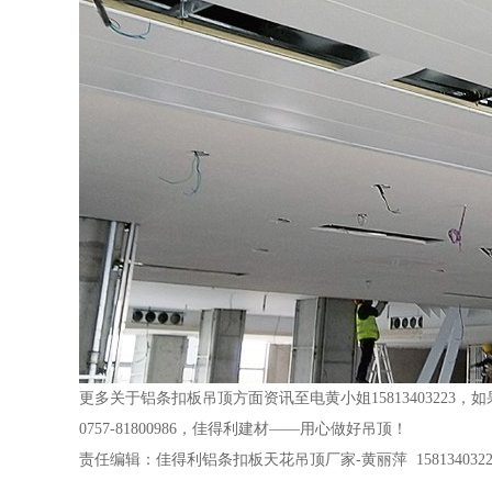
更多关于铝条扣板吊顶方面资讯至电黄小姐1581340322
0757-81800986，佳得利建材——用心做好吊顶！
责任编辑：佳得利铝条扣板天花吊顶厂家-黄丽萍 1581340322