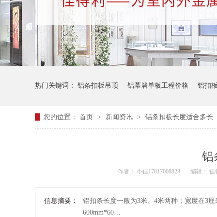
热门关键词：
铝条扣板吊顶
铝幕墙单板工程价格
铝扣
您的位置：
首页
>
新闻资讯
>
铝条扣板长度适合多长
铝
作者： 小佳17817008823
编辑： 
信息摘要：
铝扣条长度一般为3米、4米两种；宽度在3厘
600mm*60…