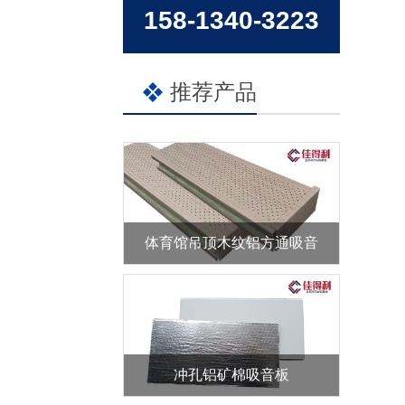
158-1340-3223
推荐产品
体育馆吊顶木纹铝方通吸音
冲孔铝矿棉吸音板