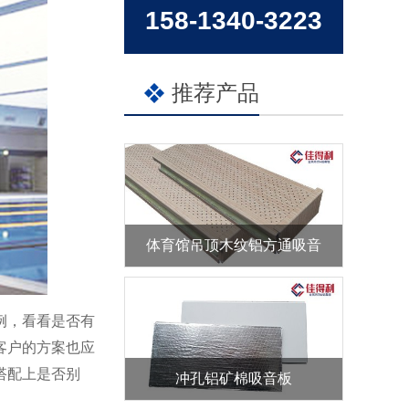
158-1340-3223
推荐产品
体育馆吊顶木纹铝方通吸音
例，看看是否有
客户的方案也应
搭配上是否别
冲孔铝矿棉吸音板