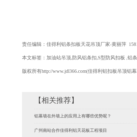
责任编辑：佳得利铝条扣板天花吊顶厂家
-
黄丽萍
158
本文标签：加油站
吊顶
,防风铝条扣,S
型防风扣板
,
铝
版权所有
http://www.jdl366.com(
佳得利
铝扣板吊顶铝幕
【相关推荐】
铝幕墙在外墙上的应用上有哪些优势呢？
广州南站合作佳得利铝天花板工程项目